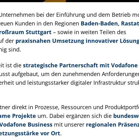
n Unternehmen bei der Einführung und dem Betrieb m
treuen Kunden in den Regionen
Baden-Baden, Rastat
roßraum Stuttgart
– sowie in weiten Teilen des
uf der
praxisnahen Umsetzung innovativer Lösun
hig sind.
t ist die
strategische Partnerschaft mit Vodafone
ewusst aufgebaut, um den zunehmenden Anforderunge
rheit und leistungsstarker digitaler Infrastruktur stru
tner direkt in Prozesse, Ressourcen und Produktportf
ame Projekte
um. Dabei ergänzen sich die
bundesw
 Vodafone Business
mit unserer
regionalen Präsenz
etzungsstärke vor Ort
.