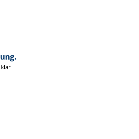
lung.
klar