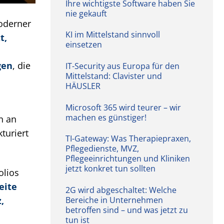
Ihre wichtigste Software haben Sie
nie gekauft
oderner
KI im Mittelstand sinnvoll
t,
einsetzen
gen
, die
IT-Security aus Europa für den
Mittelstand: Clavister und
HÄUSLER
Microsoft 365 wird teurer – wir
machen es günstiger!
n an
kturiert
TI-Gateway: Was Therapiepraxen,
Pflegedienste, MVZ,
Pflegeeinrichtungen und Kliniken
jetzt konkret tun sollten
olios
eite
2G wird abgeschaltet: Welche
Bereiche in Unternehmen
,
betroffen sind – und was jetzt zu
tun ist