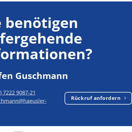
e benötigen
efergehende
formationen?
ffen Guschmann
0) 7222 9087-21
Rückruf anfordern
chmann@haeusler-