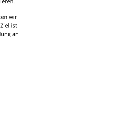
ieren.
ten wir
iel ist
dung an