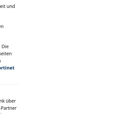
eit und
en
: Die
keiten
n
ortinet
unk über
-Partner