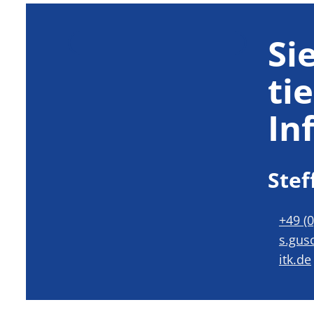
Si
ti
In
Ste
+49 (
s.gus
itk.de