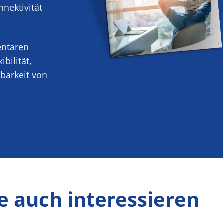
nnektivität
entaren
bilität,
tbarkeit von
e auch interessieren