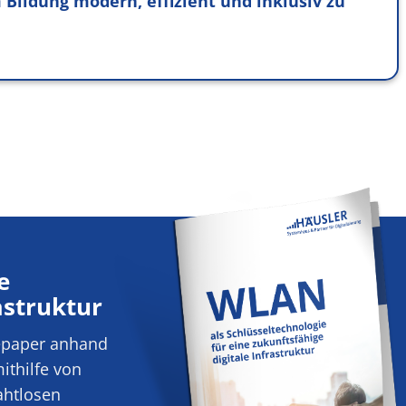
 Bildung modern, effizient und inklusiv zu
e
astruktur
tepaper anhand
ithilfe von
ahtlosen