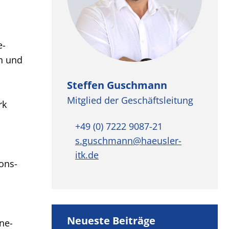
e-
en und
Steffen Guschmann
Mitglied der Geschäftsleitung
rk
+49 (0) 7222 9087-21
s.guschmann@haeusler-
itk.de
ons­
Neueste Beiträge
ne-