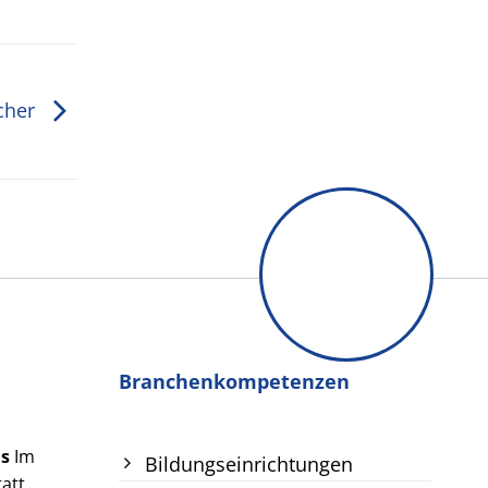
öcher
Branchenkompetenzen
us
Im
Bildungseinrichtungen
att