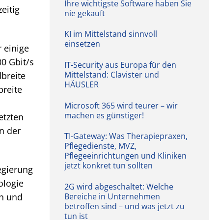
Ihre wichtigste Software haben Sie
eitig
nie gekauft
KI im Mittelstand sinnvoll
einsetzen
 einige
0 Gbit/s
IT-Security aus Europa für den
Mittelstand: Clavister und
breite
HÄUSLER
breite
Microsoft 365 wird teurer – wir
machen es günstiger!
etzten
n der
TI-Gateway: Was Therapiepraxen,
Pflegedienste, MVZ,
Pflegeeinrichtungen und Kliniken
jetzt konkret tun sollten
egierung
ologie
2G wird abgeschaltet: Welche
Bereiche in Unternehmen
an und
betroffen sind – und was jetzt zu
tun ist