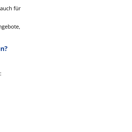
auch für
ngebote,
en?
: