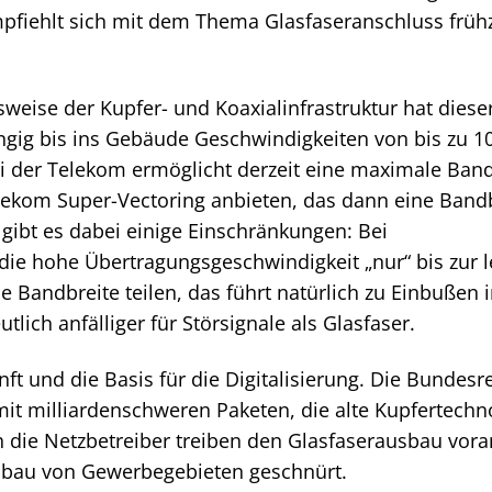
fiehlt sich mit dem Thema Glasfaseranschluss frühz
eise der Kupfer- und Koaxialinfrastruktur hat dieser
ngig bis ins Gebäude Geschwindigkeiten von bis zu 10
 der Telekom ermöglicht derzeit eine maximale Band
elekom Super-Vectoring anbieten, das dann eine Band
 gibt es dabei einige Einschränkungen: Bei
t die hohe Übertragungsgeschwindigkeit „nur“ bis zur l
e Bandbreite teilen, das führt natürlich zu Einbußen i
lich anfälliger für Störsignale als Glasfaser.
nft und die Basis für die Digitalisierung. Die Bundesr
it milliardenschweren Paketen, die alte Kupfertechn
h die Netzbetreiber treiben den Glasfaserausbau vor
sbau von Gewerbegebieten geschnürt.