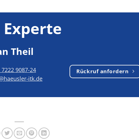
r Experte
an Theil
) 7222 9087-24
Rückruf anfordern
l@haeusler-itk.de