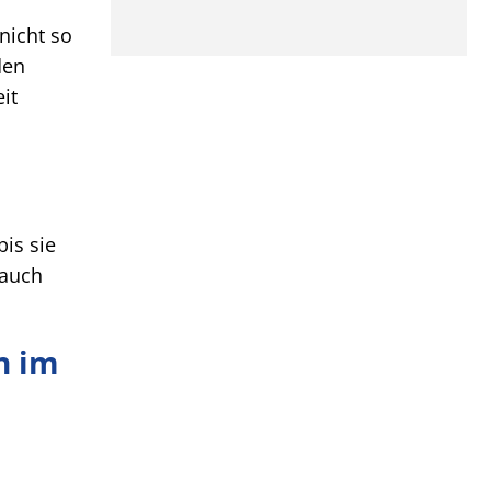
nicht so
den
it
is sie
 auch
n im