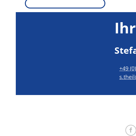
Ih
Stef
+49 (0
s.thei