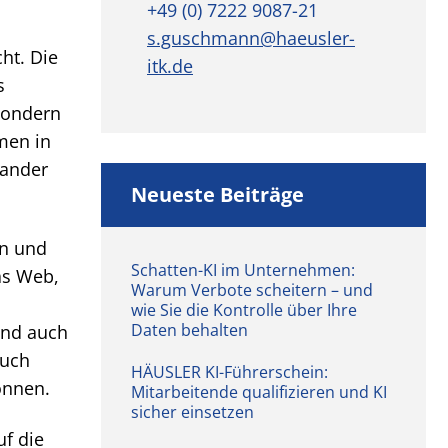
+49 (0) 7222 9087-21
s.guschmann@haeusler-
ht. Die
itk.de
s
sondern
men in
nander
Neueste Beiträge
en und
Schatten-KI im Unternehmen:
as Web,
Warum Verbote scheitern – und
wie Sie die Kontrolle über Ihre
Daten behalten
und auch
auch
HÄUSLER KI-Führerschein:
önnen.
Mitarbeitende qualifizieren und KI
sicher einsetzen
uf die